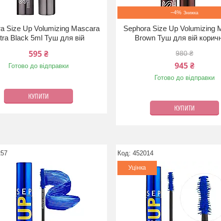
–4%
a Size Up Volumizing Mascara
Sephora Size Up Volumizing 
tra Black 5ml Туш для вій
Brown Туш для вій корич
595 ₴
980 ₴
945 ₴
Готово до відправки
Готово до відправки
КУПИТИ
КУПИТИ
257
452014
Уцінка