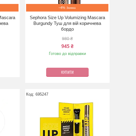
–4%
Mascara
Sephora Size Up Volumizing Mascara
нева
Burgundy Туш для вій коричнева
бордо
980 ₴
945 ₴
Готово до відправки
КУПИТИ
695247