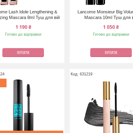
me Lash Idole Lengthening &
Lancome Monsieur Big Volu
zing Mascara 8ml Туш для вій
Mascara 10ml Туш для 
1 190 ₴
1 050 ₴
Готово до відправки
Готово до відправки
КУПИТИ
КУПИТИ
524
631219
а