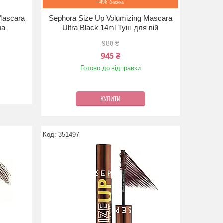
–4%
Mascara
Sephora Size Up Volumizing Mascara
ча
Ultra Black 14ml Туш для вій
980 ₴
945 ₴
Готово до відправки
КУПИТИ
351497