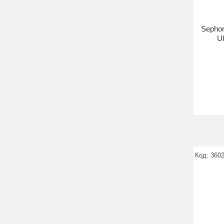
Sephor
Ul
360