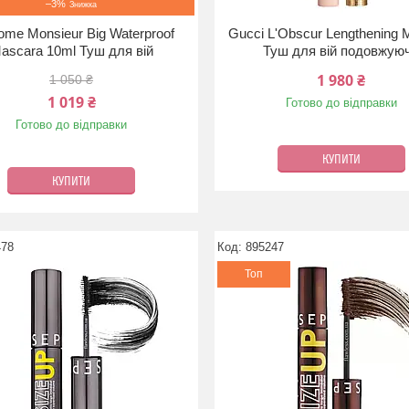
–3%
ome Monsieur Big Waterproof
Gucci L'Obscur Lengthening 
ascara 10ml Туш для вій
Туш для вій подовжую
1 980 ₴
1 050 ₴
1 019 ₴
Готово до відправки
Готово до відправки
КУПИТИ
КУПИТИ
478
895247
Топ