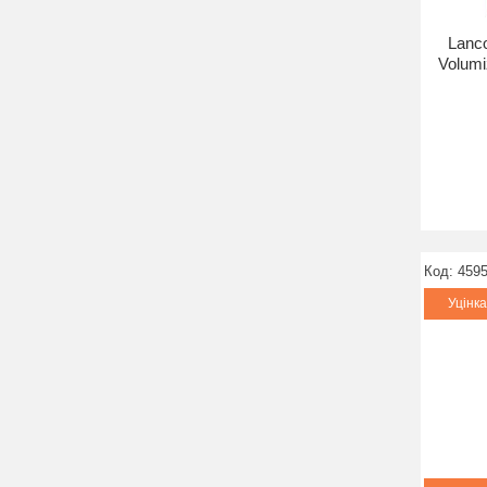
Lanco
Volumi
459
Уцінк