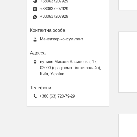
+380637207929
+380637207929
+380637207929
Менеджер-консультант
вулиця Миколи Василенка, 17,
02000 (працюємо тільки онлайн),
Київ, Україна
+380 (63) 720-79-29