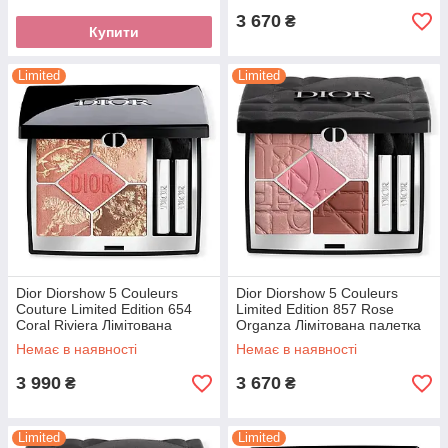
3 670
₴
Купити
Limited
Limited
Dior Diorshow 5 Couleurs
Dior Diorshow 5 Couleurs
Couture Limited Edition 654
Limited Edition 857 Rose
Coral Riviera Лімітована
Organza Лімітована палетка
палетка тіней
тіней
Немає в наявності
Немає в наявності
3 990
3 670
₴
₴
Limited
Limited