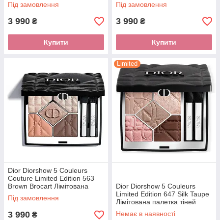
палетка тіней
палетка тіней
Під замовлення
Під замовлення
3 990
3 990
₴
₴
Купити
Купити
Limited
Dior Diorshow 5 Couleurs
Couture Limited Edition 563
Brown Brocart Лімітована
Dior Diorshow 5 Couleurs
палетка тіней
Limited Edition 647 Silk Taupe
Під замовлення
Лімітована палетка тіней
3 990
Немає в наявності
₴