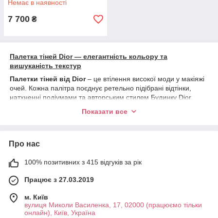
Немає в наявності
7 700
₴
Палетка тіней Dior — елегантність кольору та
вишуканість текстур
Палетки тіней від Dior
– це втілення високої моди у макіяжі
очей. Кожна палітра поєднує ретельно підібрані відтінки,
натхненні подіумами та авторським стилем Будинку Dior.
Завдяки гармонійному поєднанню кольорів і текстур ці тіні
Показати все
дозволяють створювати як витончений денний макіяж, так і
виразні вечірні образи.
Види палеток тіней Dior
Про нас
Backstage Eye Palette
100% позитивних з 415 відгуків за рік
Тип: палетка для професійного та повсякденного
макіяжу.
Працює з 27.03.2019
Фініш: матовий, шиммерний, сяючий.
м. Київ
Опис: Універсальна палетка, розроблена для
вулиця Миколи Василенка, 17, 02000 (працюємо тільки
бекстейджу модних показів. Включає праймер та 8
онлайн), Київ, Україна