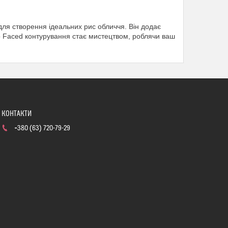
для створення ідеальних рис обличчя. Він додає
oo Faced контурування стає мистецтвом, роблячи ваш
+380 (63) 720-79-29