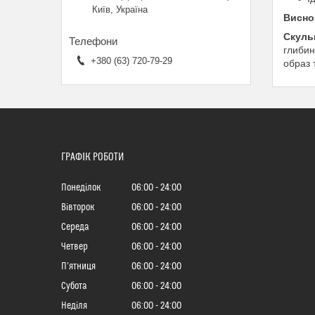
Київ, Україна
Висно
Скуль
глибин
+380 (63) 720-79-29
образ 
ГРАФІК РОБОТИ
Понеділок
06:00
24:00
Вівторок
06:00
24:00
Середа
06:00
24:00
Четвер
06:00
24:00
Пʼятниця
06:00
24:00
Субота
06:00
24:00
Неділя
06:00
24:00