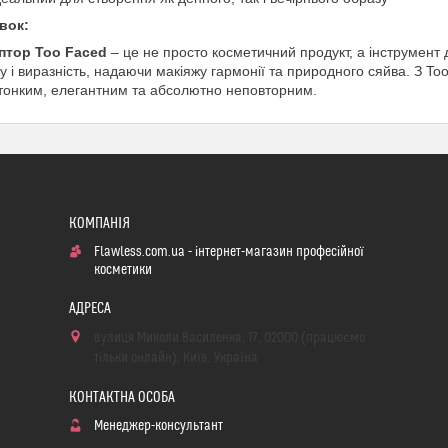
вок:
птор Too Faced
– це не просто косметичний продукт, а інструмент 
у і виразність, надаючи макіяжу гармонії та природного сяйва. З T
тонким, елегантним та абсолютно неповторним.
Flawless.com.ua - інтернет-магазин професійної
косметики
вулиця Миколи Василенка, 17, 02000 (працюємо
тільки онлайн), Київ, Україна
Менеджер-консультант