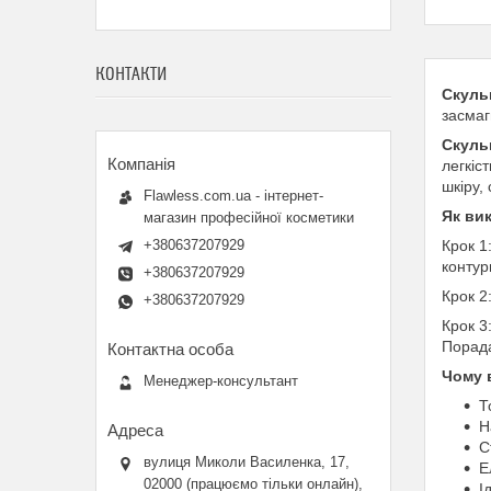
КОНТАКТИ
Скуль
засмаг
Скуль
легкіс
шкіру,
Flawless.com.ua - інтернет-
Як ви
магазин професійної косметики
+380637207929
Крок 1
контур
+380637207929
Крок 2
+380637207929
Крок 3
Порада
Чому 
Менеджер-консультант
Т
Н
С
вулиця Миколи Василенка, 17,
Е
02000 (працюємо тільки онлайн),
І