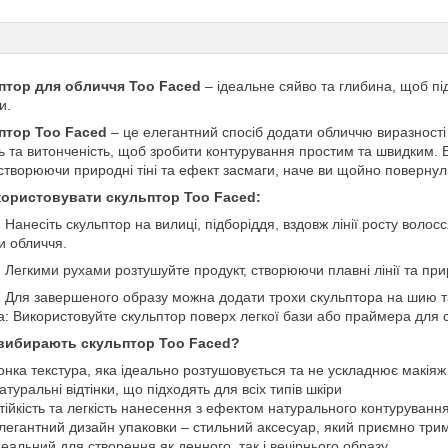
птор для обличчя Too Faced
– ідеальне сяйво та глибина, щоб п
и.
птор Too Faced
– це елегантний спосіб додати обличчю виразності
ть та витонченість, щоб зробити контурування простим та швидким. 
 створюючи природні тіні та ефект засмаги, наче ви щойно повернул
користовувати скульптор Too Faced:
: Нанесіть скульптор на вилиці, підборіддя, вздовж лінії росту волос
и обличчя.
: Легкими рухами розтушуйте продукт, створюючи плавні лінії та пр
: Для завершеного образу можна додати трохи скульптора на шию та
: Використовуйте скульптор поверх легкої бази або праймера для ст
вибирають скульптор Too Faced?
онка текстура, яка ідеально розтушовується та не ускладнює макіяж
атуральні відтінки, що підходять для всіх типів шкіри
тійкість та легкість нанесення з ефектом натурального контуруванн
легантний дизайн упаковки – стильний аксесуар, який приємно трим
деальний для створення як денного, так і вечірнього образу