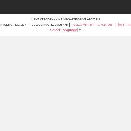
Сайт створений на маркетплейсі
Prom.ua
Flawless.com.ua - інтернет-магазин професійної косметики |
Поскаржитися на контент
|
Політика
Select Language
▼