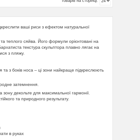
ідкреслити ваші риси з ефектом натуральної
 та теплого сяйва. Його формули орієнтовані на
Бархатиста текстура скульптора плавно лягає на
ися з пляжу.
ся та з боків носа – ці зони найкраще підкреслюють
иродне затемнення.
 зону декольте для максимальної гармонії.
ійкого та природного результату.
я
ати в руках