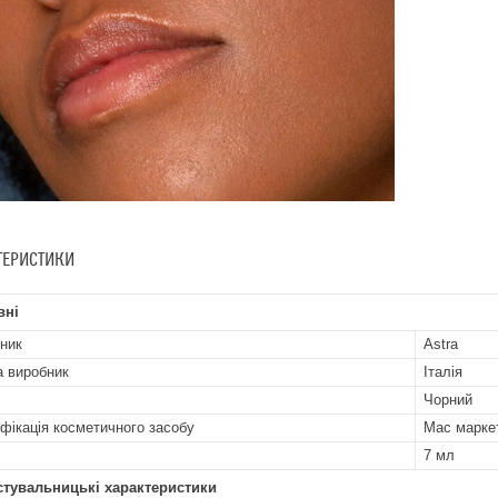
ТЕРИСТИКИ
вні
ник
Astra
а виробник
Італія
Чорний
фікація косметичного засобу
Мас марке
7 мл
стувальницькі характеристики