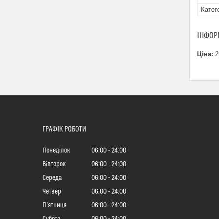
Катег
ІНФОР
Ціна:
2
ГРАФІК РОБОТИ
Понеділок
06:00
24:00
Вівторок
06:00
24:00
Середа
06:00
24:00
Четвер
06:00
24:00
Пʼятниця
06:00
24:00