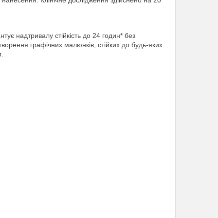
 нанесення. Клінічне дослідження здійснено на 20
тує надтривалу стійкість до 24 годин* без
створення графічних малюнків, стійких до будь-яких
м.