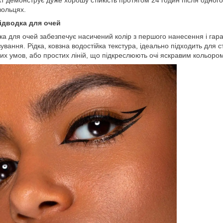
т демонструє дуже хорошу стійкість протягом 24 годин після одного
ольцях.
ідводка для очей
ка для очей забезпечує насичений колір з першого нанесення і гаран
ування. Рідка, ковзна водостійка текстура, ідеально підходить для 
их умов, або простих ліній, що підкреслюють очі яскравим кольоро