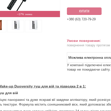
КУПИТИ
–17%
+380 (63) 720-79-29
повернення товару протягом
У компанії підключені еле
товар не покидаючи сайту.
Make-up Duoversity туш для вій та підводка 2 в 1:
уш для вій
іцяє панорамні та дуже яскраві вії завдяки аплікатору, який розчісує 
сть текстури. Формула містить соняшниковий віск, який допомагає зб