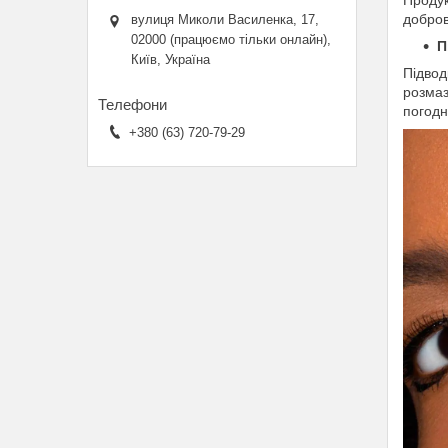
Продук
добров
вулиця Миколи Василенка, 17,
02000 (працюємо тільки онлайн),
П
Київ, Україна
Підвод
розмаз
погодн
+380 (63) 720-79-29