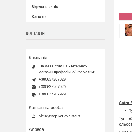
Відгуки клієнтів
Контакти
КОНТАКТИ
Flawless.com.ua - інтернет-
магазин професійної косметики
+380637207929
+380637207929
+380637207929
Astra 
Т
Менеджер-консультант
Туш об
кількі